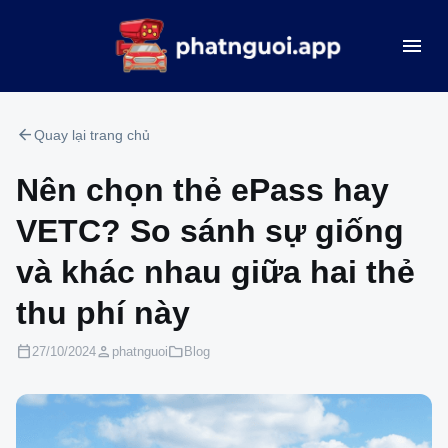
menu
arrow_back
Quay lại trang chủ
Nên chọn thẻ ePass hay
VETC? So sánh sự giống
và khác nhau giữa hai thẻ
thu phí này
calendar_today
person
folder
27/10/2024
phatnguoi
Blog