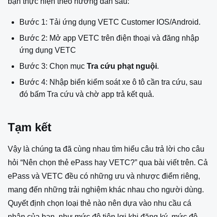
bạn thực hiện theo hướng dẫn sau:
Bước 1: Tải ứng dụng VETC Customer IOS/Android.
Bước 2: Mở app VETC trên điện thoại và đăng nhập
ứng dụng VETC
Bước 3: Chọn mục
Tra cứu phạt nguội
.
Bước 4: Nhập biển kiểm soát xe ô tô cần tra cứu, sau
đó bấm Tra cứu và chờ app trả kết quả.
Tạm kết
Vậy là chúng ta đã cùng nhau tìm hiểu câu trả lời cho câu
hỏi “Nên chọn thẻ ePass hay VETC?” qua bài viết trên. Cả
ePass và VETC đều có những ưu và nhược điểm riêng,
mang đến những trải nghiệm khác nhau cho người dùng.
Quyết định chọn loại thẻ nào nên dựa vào nhu cầu cá
nhân của bạn, như mức độ tiện lợi khi đăng ký, mức độ