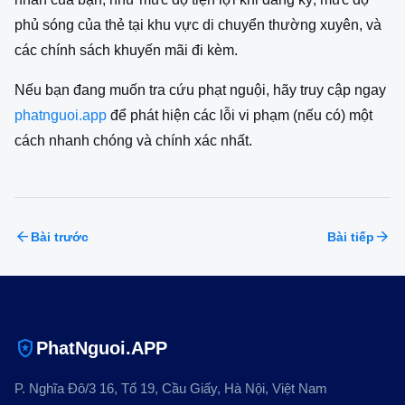
phủ sóng của thẻ tại khu vực di chuyển thường xuyên, và
các chính sách khuyến mãi đi kèm.
Nếu bạn đang muốn tra cứu phạt nguội, hãy truy cập ngay
phatnguoi.app
để phát hiện các lỗi vi phạm (nếu có) một
cách nhanh chóng và chính xác nhất.
arrow_back
arrow_forward
Bài trước
Bài tiếp
local_police
PhatNguoi.APP
P. Nghĩa Đô/3 16, Tổ 19, Cầu Giấy, Hà Nội, Việt Nam