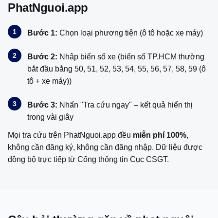
PhatNguoi.app
Bước 1:
Chọn loại phương tiện (ô tô hoặc xe máy)
Bước 2:
Nhập biển số xe (biển số TP.HCM thường
bắt đầu bằng 50, 51, 52, 53, 54, 55, 56, 57, 58, 59 (ô
tô + xe máy))
Bước 3:
Nhấn "Tra cứu ngay" – kết quả hiển thị
trong vài giây
Mọi tra cứu trên PhatNguoi.app đều
miễn phí 100%
,
không cần đăng ký, không cần đăng nhập. Dữ liệu được
đồng bộ trực tiếp từ
Cổng thông tin Cục CSGT
.