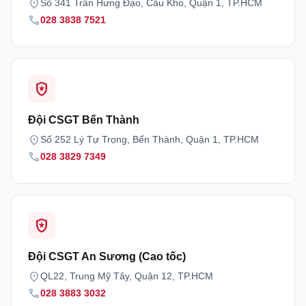
location_on
Số 341 Trần Hưng Đạo, Cầu Kho, Quận 1, TP.HCM
call
028 3838 7521
local_police
Đội CSGT Bến Thành
location_on
Số 252 Lý Tự Trọng, Bến Thành, Quận 1, TP.HCM
call
028 3829 7349
local_police
Đội CSGT An Sương (Cao tốc)
location_on
QL22, Trung Mỹ Tây, Quận 12, TP.HCM
call
028 3883 3032