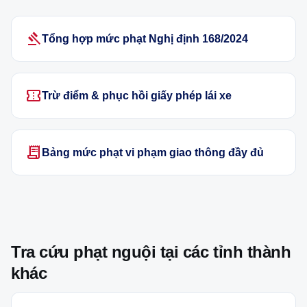
gavel
Tổng hợp mức phạt Nghị định 168/2024
confirmation_number
Trừ điểm & phục hồi giấy phép lái xe
receipt_long
Bảng mức phạt vi phạm giao thông đầy đủ
Tra cứu phạt nguội tại các tỉnh thành
khác