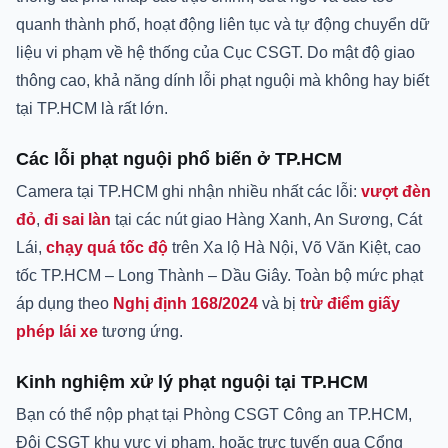
quanh thành phố, hoạt động liên tục và tự động chuyển dữ
liệu vi phạm về hệ thống của Cục CSGT. Do mật độ giao
thông cao, khả năng dính lỗi phạt nguội mà không hay biết
tại TP.HCM là rất lớn.
Các lỗi phạt nguội phổ biến ở TP.HCM
Camera tại TP.HCM ghi nhận nhiều nhất các lỗi:
vượt đèn
đỏ
,
đi sai làn
tại các nút giao Hàng Xanh, An Sương, Cát
Lái,
chạy quá tốc độ
trên Xa lộ Hà Nội, Võ Văn Kiệt, cao
tốc TP.HCM – Long Thành – Dầu Giây. Toàn bộ mức phạt
áp dụng theo
Nghị định 168/2024
và bị
trừ điểm giấy
phép lái xe
tương ứng.
Kinh nghiệm xử lý phạt nguội tại TP.HCM
Bạn có thể nộp phạt tại Phòng CSGT Công an TP.HCM,
Đội CSGT khu vực vi phạm, hoặc trực tuyến qua Cổng