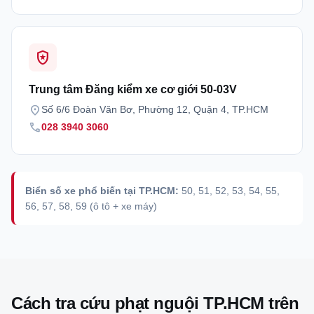
local_police
Trung tâm Đăng kiểm xe cơ giới 50-03V
location_on
Số 6/6 Đoàn Văn Bơ, Phường 12, Quận 4, TP.HCM
call
028 3940 3060
Biển số xe phổ biến tại TP.HCM:
50, 51, 52, 53, 54, 55,
56, 57, 58, 59 (ô tô + xe máy)
Cách tra cứu phạt nguội TP.HCM trên