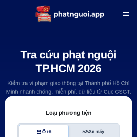
menu
Tra cứu phạt nguội
TP.HCM 2026
Kiểm tra vi phạm giao thông tại Thành phố Hồ Chí
Minh nhanh chóng, miễn phí, dữ liệu từ Cục CSGT.
Loại phương tiện
two_wheeler
directions_car
Xe máy
Ô tô