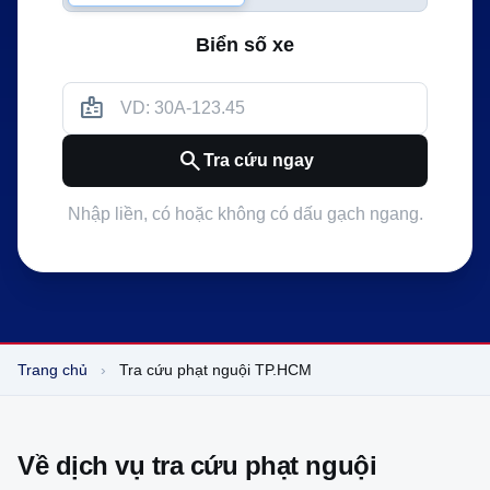
Biển số xe
badge
search
Tra cứu ngay
Nhập liền, có hoặc không có dấu gạch ngang.
Trang chủ
›
Tra cứu phạt nguội TP.HCM
Về dịch vụ tra cứu phạt nguội