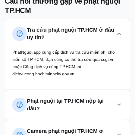
Câu hỏi thường gặp về phạt nguội
TP.HCM
Tra cứu phạt nguội TP.HCM ở đâu
help
expand_more
uy tín?
PhatNguoi.app cung cấp dịch vụ tra cứu miễn phí cho
biển số TP.HCM. Bạn cũng có thể tra cứu qua csgt.vn
hoặc Cổng dịch vụ công TP.HCM tại
dichvucong.hochiminhcity.gov.vn.
Phạt nguội tại TP.HCM nộp tại
help
expand_more
đâu?
Bạn nộp phạt tại Phòng CSGT TP.HCM (341 Trần Hưng
Đạo) hoặc Đội CSGT khu vực bạn vi phạm. Có thể nộp
Camera phạt nguội TP.HCM ở