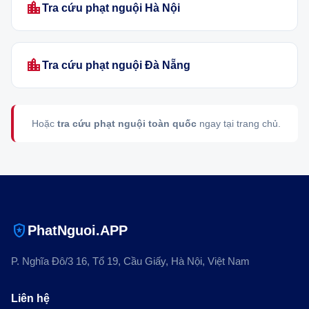
location_city
Tra cứu phạt nguội Hà Nội
location_city
Tra cứu phạt nguội Đà Nẵng
Hoặc
tra cứu phạt nguội toàn quốc
ngay tại trang chủ.
local_police
PhatNguoi.APP
P. Nghĩa Đô/3 16, Tổ 19, Cầu Giấy, Hà Nội, Việt Nam
Liên hệ