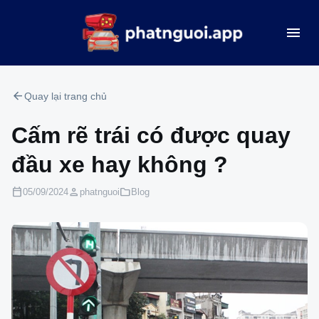
menu
arrow_back
Quay lại trang chủ
Cấm rẽ trái có được quay
đầu xe hay không ?
calendar_today
person
folder
05/09/2024
phatnguoi
Blog