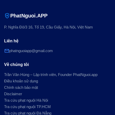
local_police
PhatNguoi.APP
P. Nghĩa Đô/3 16, Tổ 19, Cầu Giấy, Hà Nội, Việt Nam
Liên hệ
mail
phatnguoiapp@gmail.com
Về chúng tôi
Trần Văn Hùng – Lập trình viên, Founder PhatNguoi.app
Điều khoản sử dụng
Chính sách bảo mật
Disclaimer
Tra cứu phạt nguội Hà Nội
Tra cứu phạt nguội TP.HCM
Tra cứu phạt nguội Đà Nẵng