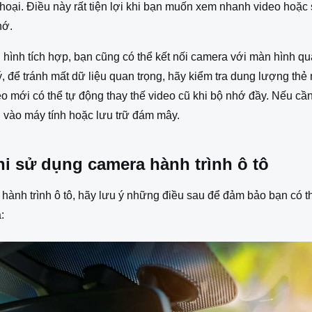
n thoại. Điều này rất tiện lợi khi bạn muốn xem nhanh video hoặ
hớ.
hình tích hợp, bạn cũng có thể kết nối camera với màn hình qua
ý, để tránh mất dữ liệu quan trọng, hãy kiểm tra dung lượng th
eo mới có thể tự động thay thế video cũ khi bộ nhớ đầy. Nếu cần
g vào máy tính hoặc lưu trữ đám mây.
hi sử dụng camera hành trình ô tô
ành trình ô tô, hãy lưu ý những điều sau để đảm bảo bạn có th
: