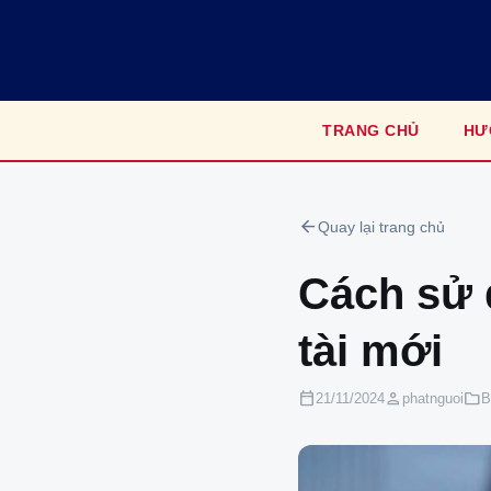
TRANG CHỦ
HƯ
arrow_back
Quay lại trang chủ
Cách sử 
tài mới
calendar_today
person
folder
21/11/2024
phatnguoi
B