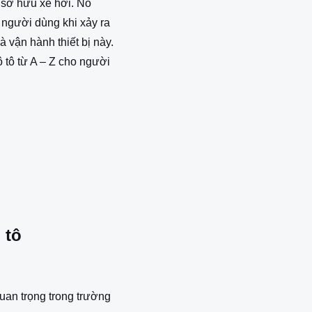
i sở hữu xe hơi. Nó
a người dùng khi xảy ra
 vận hành thiết bị này.
 tô từ A – Z cho người
 tô
quan trọng trong trường