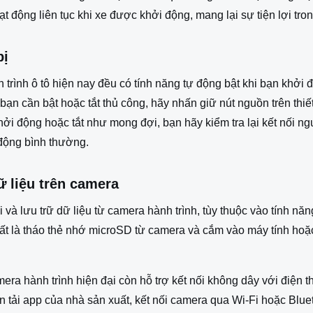
t động liên tục khi xe được khởi động, mang lại sự tiện lợi tro
bị
trình ô tô hiện nay đều có tính năng tự động bật khi bạn khởi đ
ạn cần bật hoặc tắt thủ công, hãy nhấn giữ nút nguồn trên thiết
ởi động hoặc tắt như mong đợi, bạn hãy kiểm tra lại kết nối n
động bình thường.
 liệu trên camera
và lưu trữ dữ liệu từ camera hành trình, tùy thuộc vào tính năng
t là tháo thẻ nhớ microSD từ camera và cắm vào máy tính hoặc
era hành trình hiện đại còn hỗ trợ kết nối không dây với điện 
 tải app của nhà sản xuất, kết nối camera qua Wi-Fi hoặc Bluet