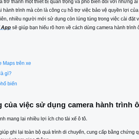
ã trở thành một thiết bị quan trọng và phổ biến đối với những a
ại hành trình mà còn là công cụ hỗ trợ việc bảo vệ quyền lợi củ
iên, nhiều người mới sử dụng còn lúng túng trong việc cài đặt và
i App
sẽ giúp bạn hiểu rõ hơn về cách dùng camera hành trình ô
 Maps trên xe
là gì?
phổ biến
 của việc sử dụng camera hành trình ô
 mang lại nhiều lợi ích cho tài xế ô tô.
y giúp ghi lại toàn bộ quá trình di chuyển, cung cấp bằng chứng 