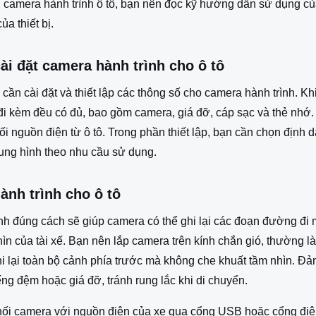
g camera hành trình ô tô, bạn nên đọc kỹ hướng dẫn sử dụng củ
ủa thiết bị.
cài đặt camera hành trình cho ô tô
cần cài đặt và thiết lập các thông số cho camera hành trình. 
 đi kèm đều có đủ, bao gồm camera, giá đỡ, cáp sạc và thẻ nhớ
i nguồn điện từ ô tô. Trong phần thiết lập, bạn cần chọn định 
hung hình theo nhu cầu sử dụng.
ành trình cho ô tô
ình đúng cách sẽ giúp camera có thể ghi lại các đoạn đường đi
ìn của tài xế. Bạn nên lắp camera trên kính chắn gió, thường 
hi lại toàn bộ cảnh phía trước mà không che khuất tầm nhìn. 
g đệm hoặc giá đỡ, tránh rung lắc khi di chuyển.
 nối camera với nguồn điện của xe qua cổng USB hoặc cổng điện