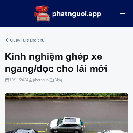
menu
arrow_back
Quay lại trang chủ
Kinh nghiệm ghép xe
ngang/dọc cho lái mới
calendar_today
person
folder
10/11/2024
phatnguoi
Blog