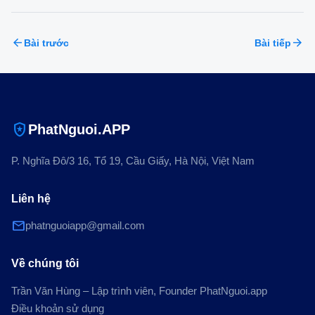
arrow_back
arrow_forward
Bài trước
Bài tiếp
local_police
PhatNguoi.APP
P. Nghĩa Đô/3 16, Tổ 19, Cầu Giấy, Hà Nội, Việt Nam
Liên hệ
mail
phatnguoiapp@gmail.com
Về chúng tôi
Trần Văn Hùng – Lập trình viên, Founder PhatNguoi.app
Điều khoản sử dụng